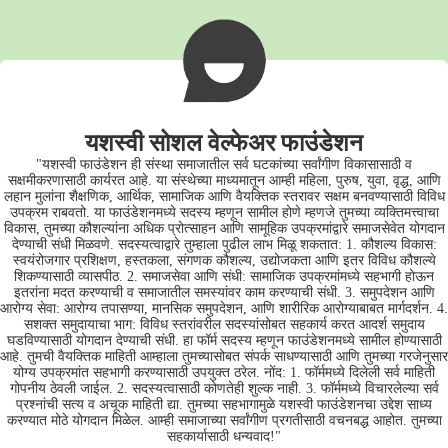
यशस्वी सोशल वेल्फेअर फाउंडेशन
"यशस्वी फाउंडेशन ही संस्था समाजातील सर्व घटकांच्या सर्वांगीण विकासासाठी व
सक्षमीकरणासाठी कार्यरत आहे. या संस्थेच्या माध्यमातून आम्ही महिला, पुरुष, युवा, वृद्ध, आणि
लहान मुलांना शैक्षणिक, आर्थिक, सामाजिक आणि वैयक्तिक स्तरावर सक्षम बनवण्यासाठी विविध
उपक्रम राबवतो. या फाउंडेशनमध्ये सदस्य म्हणून सामील होणे म्हणजे तुमच्या व्यक्तिमत्त्वाचा
विकास, तुमच्या कौशल्यांना अधिक प्रोत्साहन आणि सामूहिक उपक्रमांद्वारे समाजसेवेत योगदान
देण्याची संधी मिळवणे. सदस्यत्वाद्वारे तुम्हाला पुढील लाभ मिळू शकतात: 1. कौशल्य विकास:
स्वयंरोजगार प्रशिक्षण, हस्तकला, संगणक कौशल्य, उद्योजकता आणि इतर विविध कौशल्ये
शिकण्यासाठी व्यासपीठ. 2. समाजसेवा आणि संधी: सामाजिक उपक्रमांमध्ये सहभागी होऊन
इतरांना मदत करण्याची व समाजातील समस्यांवर काम करण्याची संधी. 3. समुपदेशन आणि
आरोग्य सेवा: आरोग्य तपासण्या, मानसिक समुपदेशन, आणि शारीरिक आरोग्याबाबत मार्गदर्शन. 4.
सशक्त समुदायाचा भाग: विविध स्तरांवरील सदस्यांसोबत सहकार्य करत आदर्श समुदाय
घडविण्यासाठी योगदान देण्याची संधी. हा फॉर्म सदस्य म्हणून फाउंडेशनमध्ये सामील होण्यासाठी
आहे. तुमची वैयक्तिक माहिती आम्हाला तुमच्यासोबत संपर्क साधण्यासाठी आणि तुमच्या गरजेनुसार
योग्य उपक्रमांत सहभागी करण्यासाठी उपयुक्त ठरेल. नोंद: 1. फॉर्ममध्ये दिलेली सर्व माहिती
गोपनीय ठेवली जाईल. 2. सदस्यत्वासाठी कोणतेही शुल्क नाही. 3. फॉर्ममध्ये विचारलेल्या सर्व
प्रश्नांची सत्य व अचूक माहिती द्या. तुमच्या सहभागामुळे यशस्वी फाउंडेशनचा उद्देश साध्य
करण्यात मोठे योगदान मिळेल. आम्ही समाजाच्या सर्वांगीण प्रगतीसाठी वचनबद्ध आहोत. तुमच्या
सहकार्यासाठी धन्यवाद!"